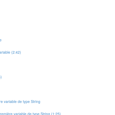
e
ariable (2:42)
6)
e variable de type String
remière variable de type String (1:25)