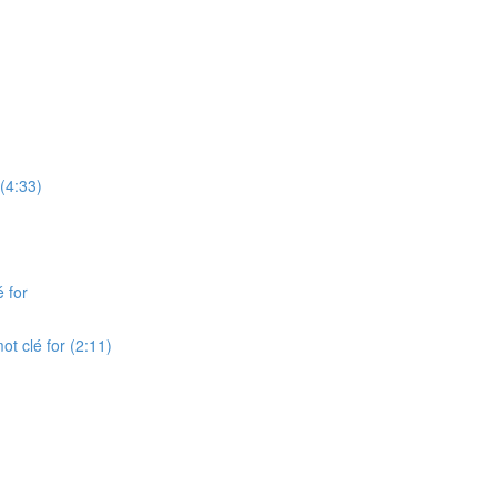
 (4:33)
é for
ot clé for (2:11)