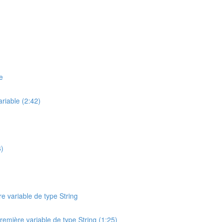
e
ariable (2:42)
6)
e variable de type String
remière variable de type String (1:25)