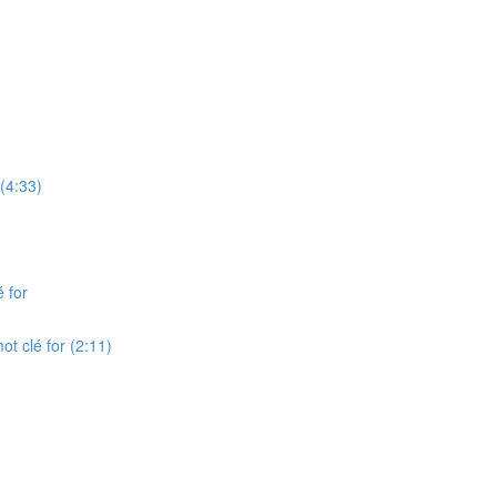
 (4:33)
é for
ot clé for (2:11)