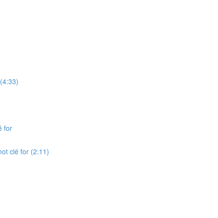
 (4:33)
é for
ot clé for (2:11)