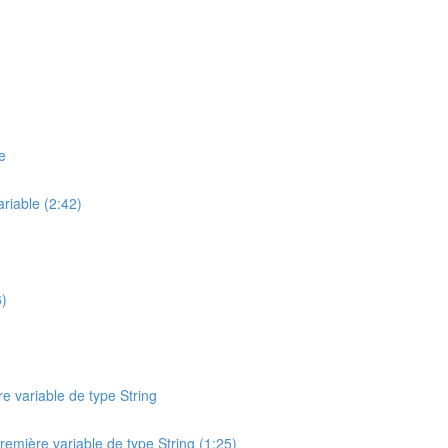
e
ariable (2:42)
6)
e variable de type String
remière variable de type String (1:25)