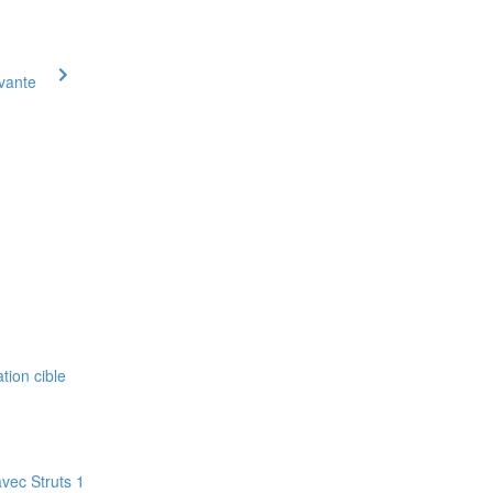
ivante
tion cible
avec Struts 1