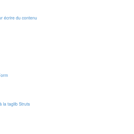
our écrire du contenu
nForm
 la taglib Struts