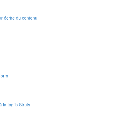
our écrire du contenu
nForm
 la taglib Struts