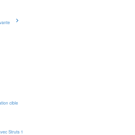
ivante
tion cible
avec Struts 1