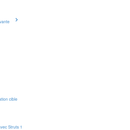
ivante
tion cible
avec Struts 1