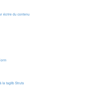
our écrire du contenu
nForm
 la taglib Struts