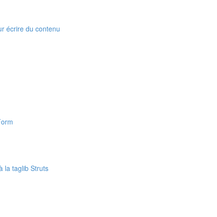
our écrire du contenu
nForm
 la taglib Struts