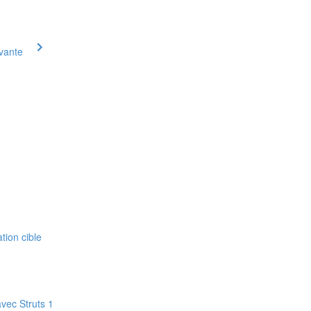
ivante
tion cible
avec Struts 1