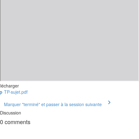
lécharger
TP-sujet.pdf
Marquer "terminé" et passer à la session suivante
Discussion
0
comments