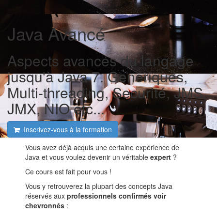
Java Avancé
Aspects avancés du langage
jusqu'à Java 7. Generiques,
Multi-threading, Securité, JMS,
JMX, NIO etc...
Inscrivez-vous à la formation
Vous avez déjà acquis une certaine expérience de
Java et vous voulez devenir un véritable
expert
?
Ce cours est fait pour vous !
Vous y retrouverez la plupart des concepts Java
réservés aux
professionnels confirmés voir
chevronnés
: