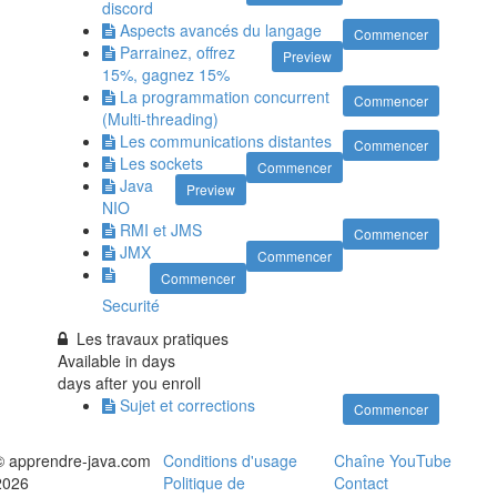
discord
Aspects avancés du langage
Commencer
Parrainez, offrez
Preview
15%, gagnez 15%
La programmation concurrent
Commencer
(Multi-threading)
Les communications distantes
Commencer
Les sockets
Commencer
Java
Preview
NIO
RMI et JMS
Commencer
JMX
Commencer
Commencer
Securité
Les travaux pratiques
Available in
days
days after you enroll
Sujet et corrections
Commencer
© apprendre-java.com
Conditions d'usage
Chaîne YouTube
2026
Politique de
Contact