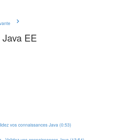
ivante
 Java EE
Validez vos connaissances Java (0:53)
er - Validez vos connaissances Java (13:54)