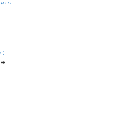
 (4:04)
51)
a EE