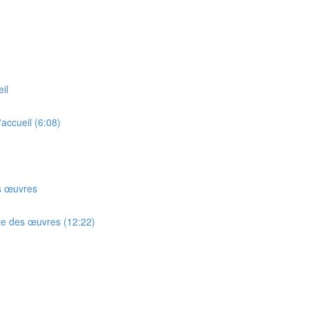
il
accueil (6:08)
es œuvres
iste des œuvres (12:22)