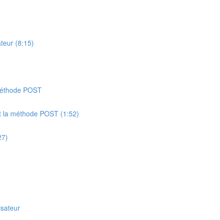
ateur (8:15)
a méthode POST
ant la méthode POST (1:52)
27)
isateur