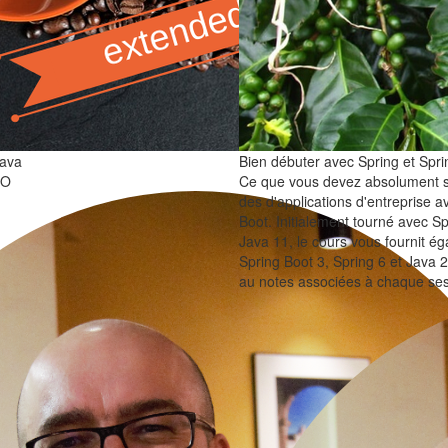
Java
Bien débuter avec Spring et Spri
RO
Ce que vous devez absolument s
des d'applications d'entreprise a
Boot. Initialement tourné avec Sp
Java 11, le cours vous fournit ég
Spring Boot 3, Spring 6 et Java 2
au notes associées à chaque ses