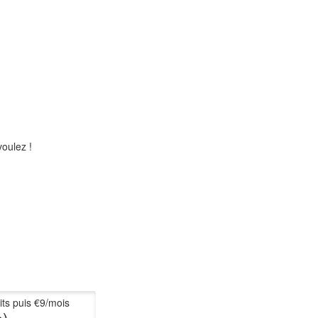
oulez !
its puis €9/mois