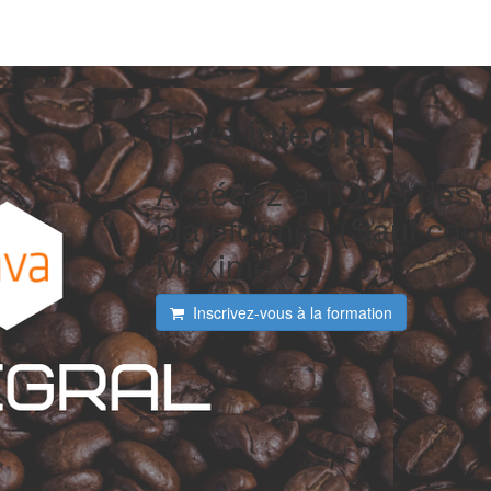
Java intégral
Accédez à TOUS des c
plateforme ! (Sauf cour
Maxime. C)
Inscrivez-vous à la formation