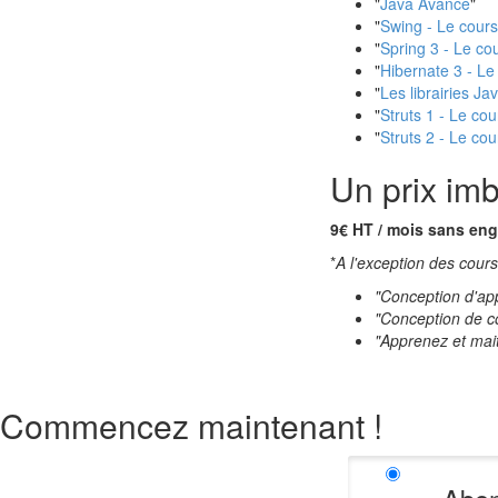
"
Java Avancé
"
"
Swing - Le cour
"
Spring 3 - Le co
"
Hibernate 3 - Le
"
Les librairies J
"
Struts 1 - Le co
"
Struts 2 - Le co
Un prix im
9€ HT / mois sans en
*
A l'exception des cours
"Conception d'app
"Conception de 
"Apprenez et mait
Commencez maintenant !