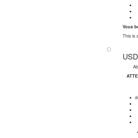
Vous bé
This is
USD 
Ab
ATTE
d