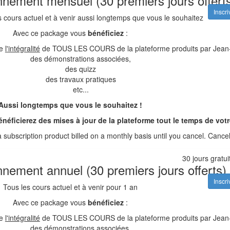
nement mensuel (30 premiers jours offert
Inscr
s cours actuel et à venir aussi longtemps que vous le souhaitez
Avec ce package vous
bénéficiez
:
e
l'intégralité
de TOUS LES COURS de la plateforme produits par Jean-P
des démonstrations associées,
des quizz
des travaux pratiques
etc...
Aussi longtemps que vous le souhaitez !
néficierez des mises à jour de la plateforme tout le temps de vo
 a subscription product billed on a monthly basis until you cancel. Ca
30 jours gratu
nement annuel (30 premiers jours offerts)
Inscr
Tous les cours actuel et à venir pour 1 an
Avec ce package vous
bénéficiez
:
e
l'intégralité
de TOUS LES COURS de la plateforme produits par Jean-P
des démonstrations associées,