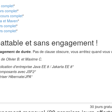
s complet
"
urs complet
"
 cours complet
"
ava et Maven
"
urs complet
"
urs complet
"
battable et sans engagement !
gagement de durée
. Pas de clause obscure, vous arrêtez quand vous v
 de Olivier B. et Maxime C.
lication d'entreprise Java EE 8 / Jakarta EE 8"
composants avec JSF2"
riser Hibernate/JPA"
30 jours gratu