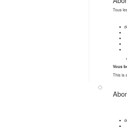
Abon
Tous le
d
Vous bé
This is
Abon
d