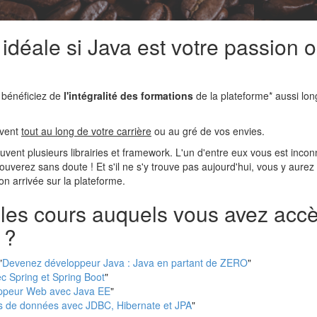
 idéale si Java est votre passion o
 bénéficiez de
l'intégralité des formations
de la plateforme* aussi lo
ivent
tout au long de votre carrière
ou au gré de vos envies.
ouvent plusieurs librairies et framework. L'un d'entre eux vous est inco
trouverez sans doute ! Et s'il ne s'y trouve pas aujourd'hui, vous y aure
 arrivée sur la plateforme.
 les cours auquels vous avez acc
 ?
"
Devenez développeur Java : Java en partant de ZERO
"
c Spring et Spring Boot
"
ppeur Web avec Java EE
"
es de données avec JDBC, Hibernate et JPA
"