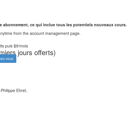
tre abonnement, ce qui inclue tous les potentiels nouveaux cours.
cel anytime from the account management page.
its puis $9/mois
ers jours offerts)
ivez-vous
hilippe Ehret,