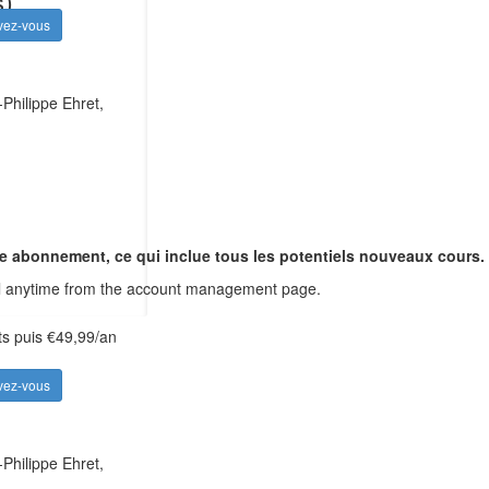
s)
ivez-vous
hilippe Ehret,
tre abonnement, ce qui inclue tous les potentiels nouveaux cours.
ncel anytime from the account management page.
its puis €49,99/an
ivez-vous
hilippe Ehret,