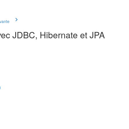
ivante
vec JDBC, Hibernate et JPA
)